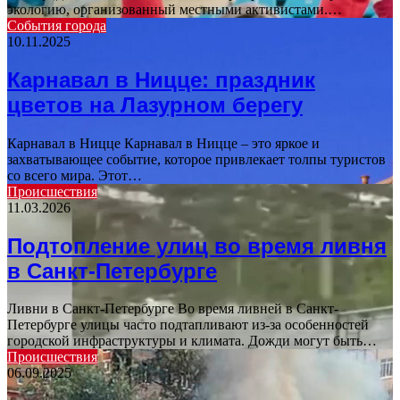
экологию, организованный местными активистами.…
События города
10.11.2025
Карнавал в Ницце: праздник
цветов на Лазурном берегу
Карнавал в Ницце Карнавал в Ницце – это яркое и
захватывающее событие, которое привлекает толпы туристов
со всего мира. Этот…
Происшествия
11.03.2026
Подтопление улиц во время ливня
в Санкт-Петербурге
Ливни в Санкт-Петербурге Во время ливней в Санкт-
Петербурге улицы часто подтапливают из-за особенностей
городской инфраструктуры и климата. Дожди могут быть…
Происшествия
06.09.2025