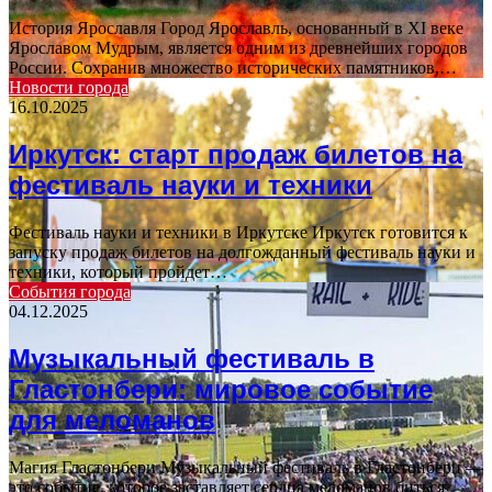
История Ярославля Город Ярославль, основанный в XI веке
Ярославом Мудрым, является одним из древнейших городов
России. Сохранив множество исторических памятников,…
Новости города
16.10.2025
Иркутск: старт продаж билетов на
фестиваль науки и техники
Фестиваль науки и техники в Иркутске Иркутск готовится к
запуску продаж билетов на долгожданный фестиваль науки и
техники, который пройдет…
События города
04.12.2025
Музыкальный фестиваль в
Гластонбери: мировое событие
для меломанов
Магия Гластонбери Музыкальный фестиваль в Гластонбери —
это событие, которое заставляет сердца меломанов биться