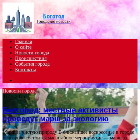
Menu
Боготол
Городские новости
Главная
О сайте
Новости города
Происшествия
События города
Контакты
Search
for
Новости города
07.12.2025
Белгород: местные активисты
проведут марш за экологию
Марш за чистую природу В ближайшее воскресенье в городе
Белгороде состоится масштабное мероприятие — марш за