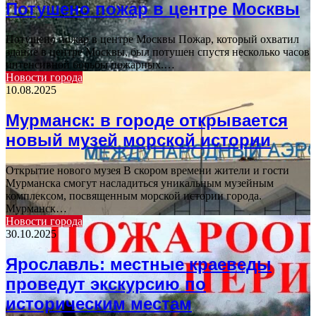
Потушено пожар в центре Москвы
Потушено пожар в центре Москвы Пожар, который охватил
здание в центре Москвы, был потушен спустя несколько часов
интенсивной борьбы пожарных.…
Новости города
10.08.2025
Мурманск: в городе открывается
новый музей морской истории
Открытие нового музея В скором времени жители и гости
Мурманска смогут насладиться уникальным музейным
комплексом, посвященным морской истории города.
Мурманск…
Новости города
30.10.2025
Ярославль: местные краеведы
проведут экскурсию по
историческим местам