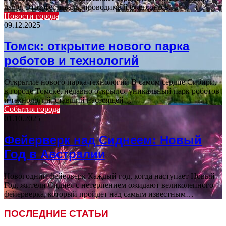
чаще. Этот фестиваль, проводимый ежегодно в…
Новости города
09.12.2025
Томск: открытие нового парка
роботов и технологий
Открытие нового парка технологий В самом сердце Сибири,
в городе Томске, недавно открылся уникальный парк роботов
и технологий, ставший настоящей…
События города
01.10.2025
Фейерверк над Сиднеем: Новый
Год в Австралии
Новогодний фейерверк Каждый год, когда наступает Новый
Год, жители Сиднея с нетерпением ожидают великолепного
фейерверка, который пройдет над самым известным…
ПОСЛЕДНИЕ СТАТЬИ