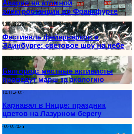
Авария на атомной
электростанции во Франкфурте
13.01.2026
Фестиваль фейерверков в
Эдинбурге: световое шоу на небе
07.12.2025
Белгород: местные активисты
проведут марш за экологию
10.11.2025
Карнавал в Ницце: праздник
цветов на Лазурном берегу
02.02.2026