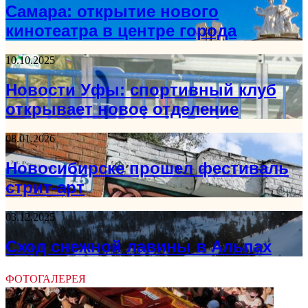
Самара: открытие нового
кинотеатра в центре города
10.10.2025
Новости Уфы: спортивный клуб
открывает новое отделение
08.01.2026
Новосибирске прошел фестиваль
стрит-арт
03.12.2025
Сход снежной лавины в Альпах
ФОТОГАЛЕРЕЯ