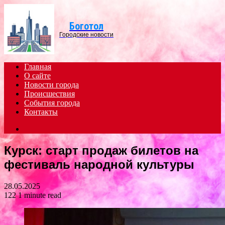
Menu
Боготол
Городские новости
Главная
О сайте
Новости города
Происшествия
События города
Контакты
Search
for
Курск: старт продаж билетов на
фестиваль народной культуры
28.05.2025
122
1 minute read