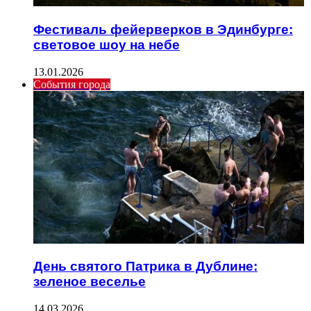
Фестиваль фейерверков в Эдинбурге:
световое шоу на небе
13.01.2026
События города
День святого Патрика в Дублине:
зеленое веселье
14.03.2026