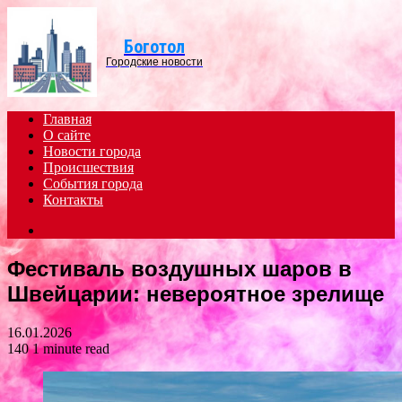
Menu
Боготол
Городские новости
Главная
О сайте
Новости города
Происшествия
События города
Контакты
Search
for
Фестиваль воздушных шаров в
Швейцарии: невероятное зрелище
16.01.2026
140
1 minute read