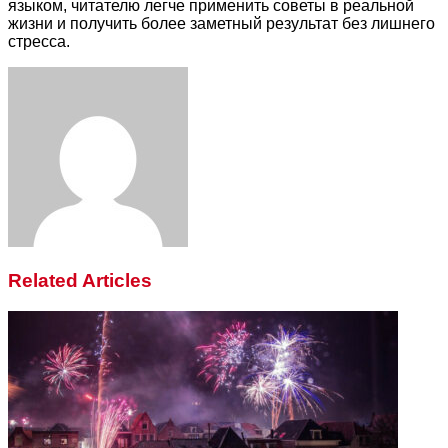
языком, читателю легче применить советы в реальной
жизни и получить более заметный результат без лишнего
стресса.
Facebook
Twitter
LinkedIn
Tumblr
Pinterest
Reddit
VKontakte
Odnoklassniki
Skype
WhatsApp
Telegram
Viber
Share
Print
via
Email
Related Articles