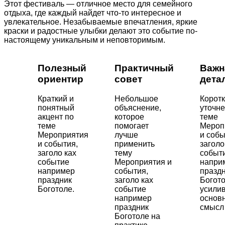
Этот фестиваль — отличное место для семейного
отдыха, где каждый найдет что-то интересное и
увлекательное. Незабываемые впечатления, яркие
краски и радостные улыбки делают это событие по-
настоящему уникальным и неповторимым.
Полезный
Практичный
Важн
ориентир
совет
дета
Краткий и
Небольшое
Корот
понятный
объяснение,
уточне
акцент по
которое
теме
теме
помогает
Мероп
Мероприятия
лучше
и собы
и события,
применить
заголо
заголо ках
тему
событ
событие
Мероприятия и
напри
например
события,
празд
праздник
заголо ках
Богото
Боготоле.
событие
усили
например
основ
праздник
смысл 
Боготоле на