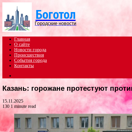
Боготол
Городские новости
Главная
О сайте
Новости города
Происшествия
События города
Контакты
Search
for
Казань: горожане протестуют проти
15.11.2025
130
1 minute read