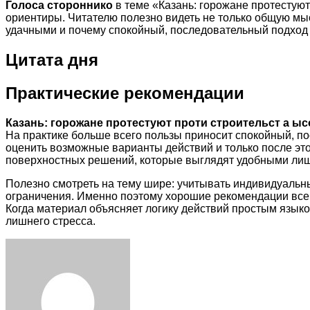
Голоса стороннико
в теме «Казань: горожане протестуют
ориентиры. Читателю полезно видеть не только общую мыс
удачными и почему спокойный, последовательный подход 
Цитата дня
Практические рекомендации
Казань: горожане протестуют проти строительст а ыс
На практике больше всего пользы приносит спокойный, п
оценить возможные варианты действий и только после эт
поверхностных решений, которые выглядят удобными лиш
Полезно смотреть на тему шире: учитывать индивидуальн
ограничения. Именно поэтому хорошие рекомендации всегд
Когда материал объясняет логику действий простым языко
лишнего стресса.
Facebook
Twitter
LinkedIn
Tumblr
Pinterest
Reddit
VKontakte
Odnoklassniki
Skype
WhatsApp
Telegram
Viber
Share
Print
via
Email