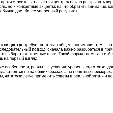
 проти строительст а ысотки центре» важно раскрывать чер
ль, но и конкретные акценты: на что обратить внимание, 
обычно дает более уверенный результат.
отки центре
требует не только общего понимания темы, но
оследовательный подход: сначала важно разобраться в при
ого выбирать конкретные шаги. Такой формат помогает изб
ь на первый взгляд.
ые особенности, реальные условия, уровень подготовки, д
а строятся не на общих фразах, а на понятных примерах, 
м, читателю легче применить советы в реальной жизни и по