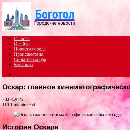
Боготол
Городские новости
Главная
О сайте
Новости города
Происшествия
События города
Контакты
Search
for
Оскар: главное кинематографическ
30.08.2025
110
1 minute read
История Оскара