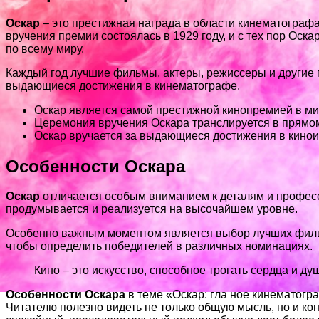
Оскар
– это престижная награда в области кинематограф
вручения премии состоялась в 1929 году, и с тех пор О
по всему миру.
Каждый год лучшие фильмы, актеры, режиссеры и другие
выдающиеся достижения в кинематографе.
Оскар является самой престижной кинопремией в ми
Церемония вручения Оскара транслируется в прямо
Оскар вручается за выдающиеся достижения в кинои
Особенности Оскара
Оскар
отличается особым вниманием к деталям и професс
продумывается и реализуется на высочайшем уровне.
Особенно важным моментом является выбор лучших фильмо
чтобы определить победителей в различных номинациях.
Кино – это искусство, способное трогать сердца и ду
Особенности Оскара
в теме «Оскар: гла ное кинематогр
Читателю полезно видеть не только общую мысль, но и ко