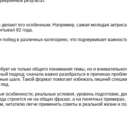
уверенный результат.
 делают его особенным. Например, самая молодая актриса,
итывал 82 года.
и побед в различных категориях, что подчеркивает важност
бует не только общего понимания темы, но и внимательног
ный подход: сначала важно разобраться в причинах пробле
етные шаги. Такой формат помогает избежать лишней спешк
ляд.
ые особенности, реальные условия, уровень подготовки, д
а строятся не на общих фразах, а на понятных примерах, 
м, читателю легче применить советы в реальной жизни и по