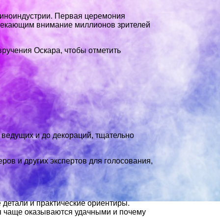
 киноиндустрии. Первая церемония
ивлекающим внимание миллионов зрителей
ручения Оскара, чтобы отметить
 ведущих и до декораций, тщательно
ов и других экспертов для голосования,
 детали и практические ориентиры.
ия чаще оказываются удачными и почему