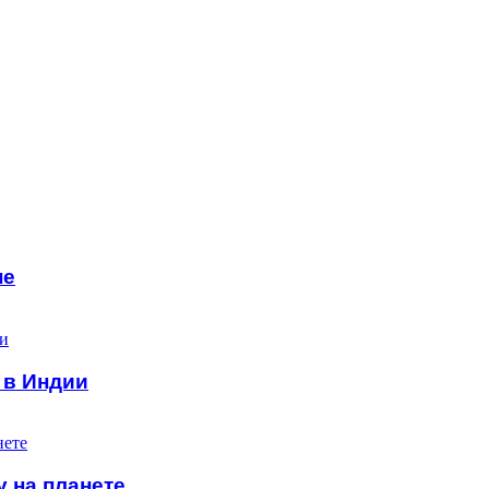
не
 в Индии
 на планете