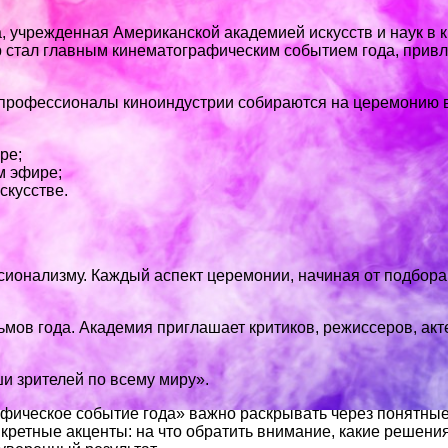
а, учрежденная Американской академией искусств и наук в
скар стал главным кинематографическим событием года, пр
 профессионалы киноиндустрии собираются на церемонию в
ре;
м эфире;
скусстве.
ионализму. Каждый аспект церемонии, начиная от подбора
в года. Академия приглашает критиков, режиссеров, актер
ши зрителей по всему миру».
афическое событие года» важно раскрывать через понятные
нкретные акценты: на что обратить внимание, какие решен