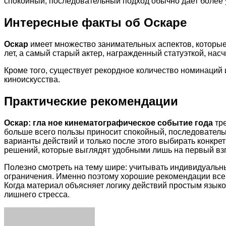
спокойный, последовательный подход обычно дает более 
Интересные факты об Оскаре
Оскар
имеет множество занимательных аспектов, которые
лет, а самый старый актер, награжденный статуэткой, насч
Кроме того, существует рекордное количество номинаций 
киноискусства.
Практические рекомендации
Оскар: гла ное кинематографическое событие года
тре
больше всего пользы приносит спокойный, последователь
варианты действий и только после этого выбирать конкр
решений, которые выглядят удобными лишь на первый взг
Полезно смотреть на тему шире: учитывать индивидуальн
ограничения. Именно поэтому хорошие рекомендации всегд
Когда материал объясняет логику действий простым языко
лишнего стресса.
Facebook
Twitter
LinkedIn
Tumblr
Pinterest
Reddit
VKontakte
Odnoklassniki
Skype
WhatsApp
Telegram
Viber
Share
Print
via