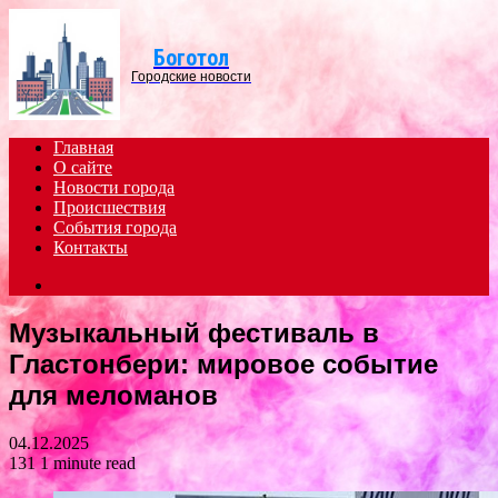
Menu
Боготол
Городские новости
Главная
О сайте
Новости города
Происшествия
События города
Контакты
Search
for
Музыкальный фестиваль в
Гластонбери: мировое событие
для меломанов
04.12.2025
131
1 minute read