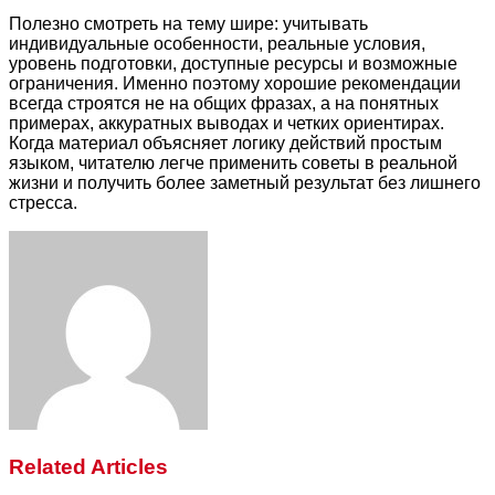
Полезно смотреть на тему шире: учитывать
индивидуальные особенности, реальные условия,
уровень подготовки, доступные ресурсы и возможные
ограничения. Именно поэтому хорошие рекомендации
всегда строятся не на общих фразах, а на понятных
примерах, аккуратных выводах и четких ориентирах.
Когда материал объясняет логику действий простым
языком, читателю легче применить советы в реальной
жизни и получить более заметный результат без лишнего
стресса.
Facebook
Twitter
LinkedIn
Tumblr
Pinterest
Reddit
VKontakte
Odnoklassniki
Skype
WhatsApp
Telegram
Viber
Share
Print
via
Email
Related Articles