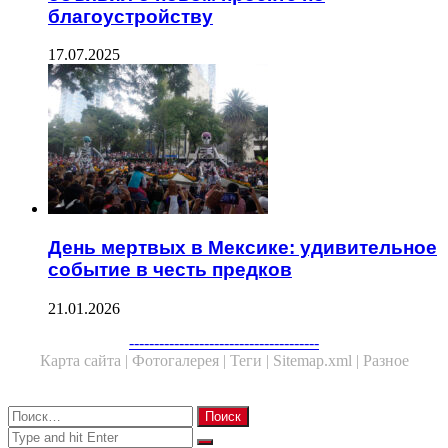
благоустройству
17.07.2025
День мертвых в Мексике: удивительное
событие в честь предков
21.01.2026
Facebook
Twitter
WhatsApp
Telegram
--------------------------------------
Карта сайта |
Фотогалерея |
Теги |
Sitemap.xml |
Разное
Close
Найти:
Close